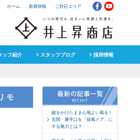
ホーム
新着情報
ご対応エリア
タッフ紹介
スタッフブログ
採用情報
リモ
鍵をかけたまま心地よい風を！
玄関・勝手口を「採風ドア」に
する魅力とは？