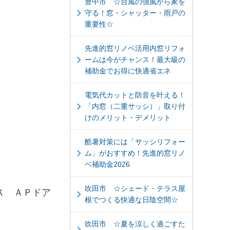
豊中市 ☆台風の強風から家を
守る！窓・シャッター・雨戸の
重要性☆
先進的窓リノベ活用内窓リフォ
ームは今がチャンス！最大級の
補助金でお得に快適省エネ
電気代カットと防音を叶える！
「内窓（二重サッシ）」取り付
けのメリット・デメリット
酷暑対策には「サッシリフォー
ム」がおすすめ！先進的窓リノ
ベ補助金2026
吹田市 ☆シェード・テラス屋
Ｋ ＡＰドア
根でつくる快適な日陰空間☆
吹田市 ☆夏を涼しく過ごすた