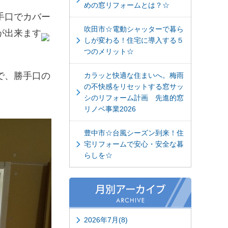
めの窓リフォームとは？☆
手口でカバー
吹田市☆電動シャッターで暮ら
が出来ます
しが変わる！住宅に導入する５
つのメリット☆
で、勝手口の
カラッと快適な住まいへ。梅雨
の不快感をリセットする窓サッ
シのリフォーム計画 先進的窓
リノベ事業2026
豊中市☆台風シーズン到来！住
宅リフォームで安心・安全な暮
らしを☆
2026年7月(8)