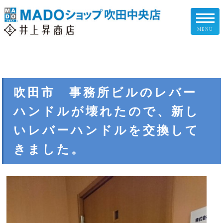
MENU
リフォームメニュー
お客様の声
吹田市 事務所ビルのレバー
ハンドルが壊れたので、新し
施工事例
いレバーハンドルを交換して
リフォームの流れ
きました。
企業情報
スタッフ紹介
スタッフブログ