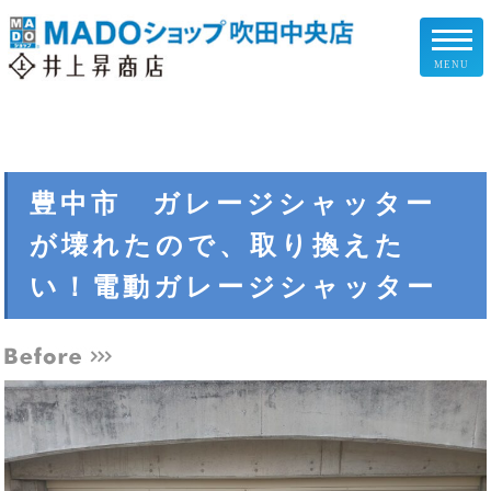
MENU
リフォームメニュー
お客様の声
豊中市 ガレージシャッター
が壊れたので、取り換えた
施工事例
い！電動ガレージシャッター
リフォームの流れ
企業情報
スタッフ紹介
スタッフブログ