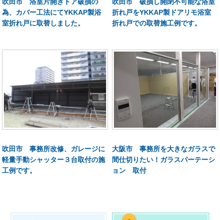
吹田市 浴室片開きドア破損の
吹田市 破損し開閉不可能な浴室
為、カバー工法にてYKKAP製浴
折れ戸をYKKAP製ドアリモ浴室
室折れ戸に取替しました。
折れ戸での取替施工例です。
吹田市 事務所改修、ガレージに
大阪市 事務所を大きなガラスで
軽量手動シャッター３台取付の施
間仕切りたい！ガラスパーテーシ
工例です。
ョン 取付