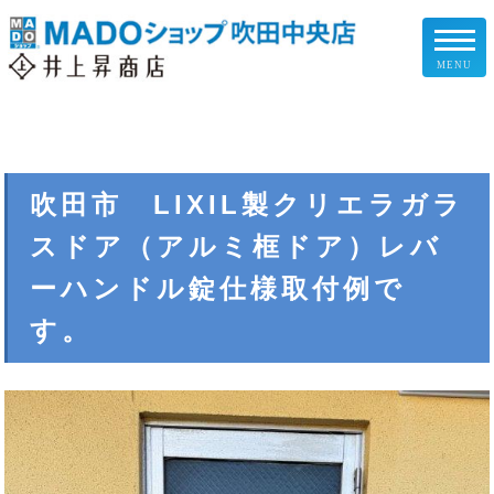
MENU
リフォームメニュー
お客様の声
吹田市 LIXIL製クリエラガラ
スドア（アルミ框ドア）レバ
施工事例
ーハンドル錠仕様取付例で
リフォームの流れ
す。
企業情報
スタッフ紹介
スタッフブログ