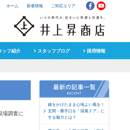
ホーム
新着情報
ご対応エリア
タッフ紹介
スタッフブログ
採用情報
鍵をかけたまま心地よい風を！
玄関・勝手口を「採風ドア」に
現場調査に
する魅力とは？