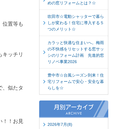
めの窓リフォームとは？☆
吹田市☆電動シャッターで暮ら
しが変わる！住宅に導入する５
、位置等も
つのメリット☆
カラッと快適な住まいへ。梅雨
の不快感をリセットする窓サッ
もキッチリ
シのリフォーム計画 先進的窓
リノベ事業2026
豊中市☆台風シーズン到来！住
宅リフォームで安心・安全な暮
で、似たタ
らしを☆
い！！お見
2026年7月(8)