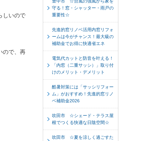
豊中市 ☆台風の強風から家を
守る！窓・シャッター・雨戸の
らしいので
重要性☆
先進的窓リノベ活用内窓リフォ
ームは今がチャンス！最大級の
補助金でお得に快適省エネ
いので、再
電気代カットと防音を叶える！
「内窓（二重サッシ）」取り付
けのメリット・デメリット
酷暑対策には「サッシリフォー
ム」がおすすめ！先進的窓リノ
ベ補助金2026
吹田市 ☆シェード・テラス屋
根でつくる快適な日陰空間☆
吹田市 ☆夏を涼しく過ごすた