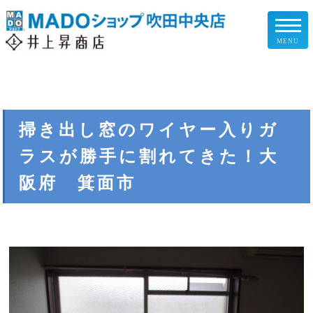
MENU
リフォームメニュー
お客様の声
掃き出し窓のワイヤー入りガ
ラスが勝手に割れてきた！大
施工事例
阪府 箕面市
リフォームの流れ
企業情報
スタッフ紹介
スタッフブログ