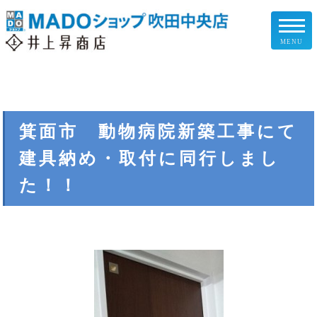
MENU
リフォームメニュー
お客様の声
箕面市 動物病院新築工事にて
建具納め・取付に同行しまし
施工事例
た！！
リフォームの流れ
企業情報
スタッフ紹介
スタッフブログ