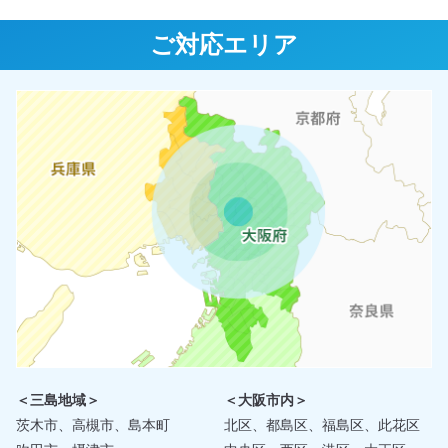
ご対応エリア
＜三島地域＞
＜大阪市内＞
茨木市、高槻市、島本町
北区、都島区、福島区、此花区