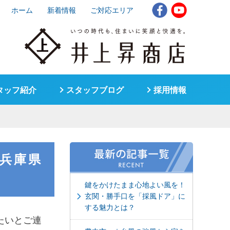
ホーム
新着情報
ご対応エリア
タッフ紹介
スタッフブログ
採用情報
兵庫県
鍵をかけたまま心地よい風を！
玄関・勝手口を「採風ドア」に
する魅力とは？
たいとご連