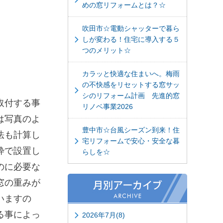
めの窓リフォームとは？☆
吹田市☆電動シャッターで暮ら
しが変わる！住宅に導入する５
つのメリット☆
カラッと快適な住まいへ。梅雨
の不快感をリセットする窓サッ
シのリフォーム計画 先進的窓
取付する事
リノベ事業2026
は写真のよ
豊中市☆台風シーズン到来！住
法も計算し
宅リフォームで安心・安全な暮
枠で設置し
らしを☆
のに必要な
窓の重みが
いますの
る事によっ
2026年7月(8)