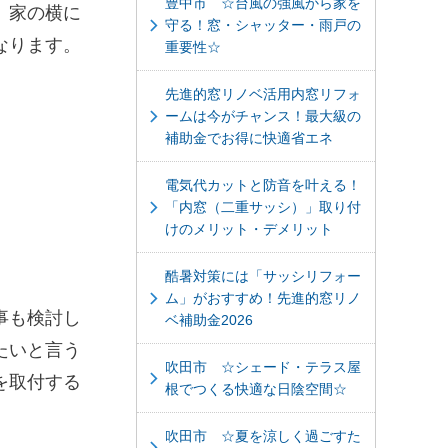
豊中市 ☆台風の強風から家を
、家の横に
守る！窓・シャッター・雨戸の
なります。
重要性☆
先進的窓リノベ活用内窓リフォ
ームは今がチャンス！最大級の
補助金でお得に快適省エネ
電気代カットと防音を叶える！
「内窓（二重サッシ）」取り付
けのメリット・デメリット
酷暑対策には「サッシリフォー
ム」がおすすめ！先進的窓リノ
事も検討し
ベ補助金2026
たいと言う
吹田市 ☆シェード・テラス屋
を取付する
根でつくる快適な日陰空間☆
吹田市 ☆夏を涼しく過ごすた