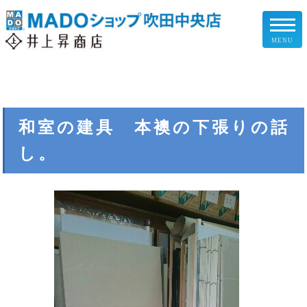
MENU
リフォームメニュー
お客様の声
和室の建具 本襖の下張りの話
し。
施工事例
リフォームの流れ
企業情報
スタッフ紹介
スタッフブログ