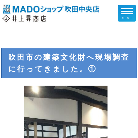
MENU
リフォームメニュー
お客様の声
吹田市の建築文化財へ現場調査
に行ってきました。①
施工事例
リフォームの流れ
企業情報
スタッフ紹介
スタッフブログ