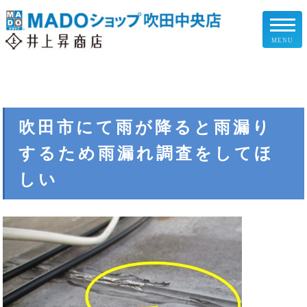
MENU
リフォームメニュー
お客様の声
吹田市にて雨が降ると雨漏り
するため雨漏れ調査をしてほ
施工事例
しい
リフォームの流れ
企業情報
スタッフ紹介
スタッフブログ