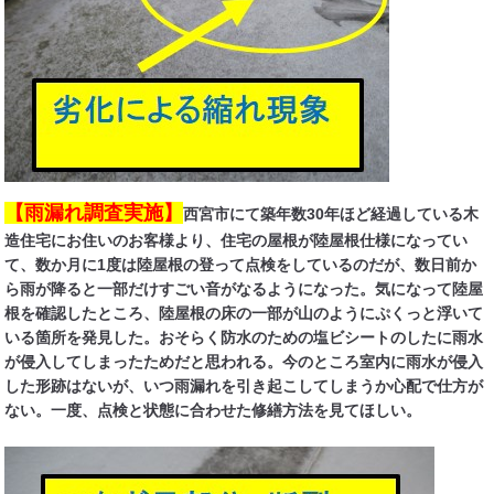
住まいのお悩み解決策
お問い合わせ
よくある質問
【雨漏れ調査実施】
西宮市にて築年数30年ほど経過している木
プライバシーポリシー
造住宅にお住いのお客様より、住宅の屋根が陸屋根仕様になってい
て、数か月に1度は陸屋根の登って点検をしているのだが、数日前か
採用情報
ら雨が降ると一部だけすごい音がなるようになった。気になって陸屋
根を確認したところ、陸屋根の床の一部が山のようにぷくっと浮いて
サイトマップ
いる箇所を発見した。おそらく防水のための塩ビシートのしたに雨水
が侵入してしまったためだと思われる。今のところ室内に雨水が侵入
した形跡はないが、いつ雨漏れを引き起こしてしまうか心配で仕方が
ない。一度、点検と状態に合わせた修繕方法を見てほしい。