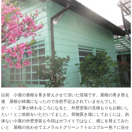
以前 小屋の屋根を葺き替えさせて頂いた現場です。屋根の葺き替え
後 屋根が綺麗になったので当初予定はされていませんでした
が・・・工事が終わるころになると、外壁塗装の見積もりもお願いし
たい！とご依頼をいただいてました。荷物置き場にしておくには、勿
体ない小屋の外壁塗装も今回はホワイトではなく、感じを替えてみた
いと 屋根の合わせてエメラルドグリーン？トルコブルー色？に合せ