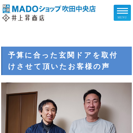
MENU
リフォームメニュー
お客様の声
予算に合った玄関ドアを取付
けさせて頂いたお客様の声
施工事例
リフォームの流れ
企業情報
スタッフ紹介
スタッフブログ