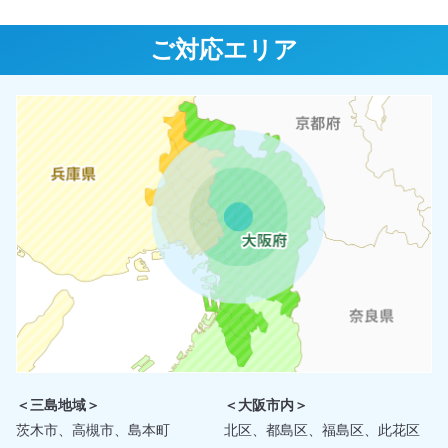
ご対応エリア
＜三島地域＞
＜大阪市内＞
茨木市、高槻市、島本町
北区、都島区、福島区、此花区