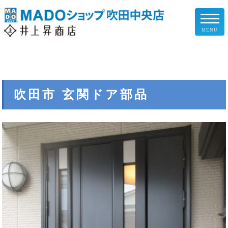
MENU
リフォームメニュー
お客様の声
吹田市 玄関ドア部品
施工事例
リフォームの流れ
企業情報
スタッフ紹介
スタッフブログ