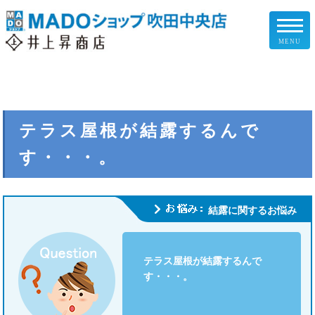
MENU
リフォームメニュー
お客様の声
テラス屋根が結露するんで
す・・・。
施工事例
リフォームの流れ
結露に関するお悩み
企業情報
テラス屋根が結露するんで
スタッフ紹介
す・・・。
スタッフブログ