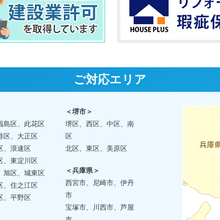
ご対応エリア
＜堺市＞
福島区、此花区
堺区、西区、中区、南
港区、大正区
区
区、浪速区
北区、東区、美原区
区、東淀川区
＜兵庫県＞
、旭区、城東区
西宮市、尼崎市、伊丹
区、住之江区
市
区、平野区
宝塚市、川西市、芦屋
市