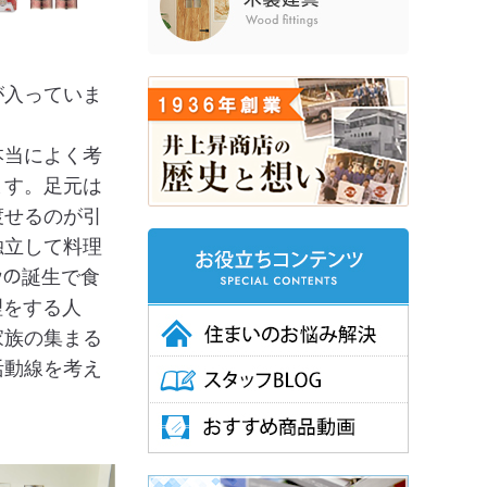
が入っていま
本当によく考
ます。足元は
渡せるのが引
独立して料理
ﾝの誕生で食
理をする人
家族の集まる
活動線を考え