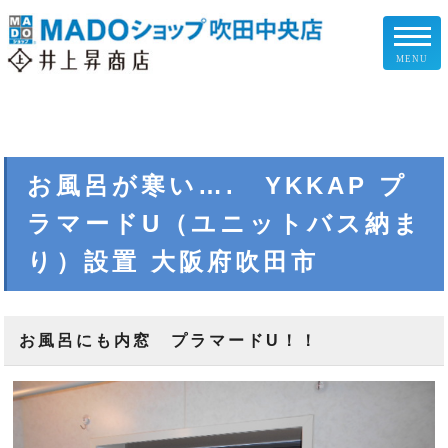
MENU
リフォームメニュー
お客様の声
お風呂が寒い…. YKKAP プ
ラマードU（ユニットバス納ま
施工事例
り）設置 大阪府吹田市
リフォームの流れ
企業情報
お風呂にも内窓 プラマードU！！
スタッフ紹介
スタッフブログ