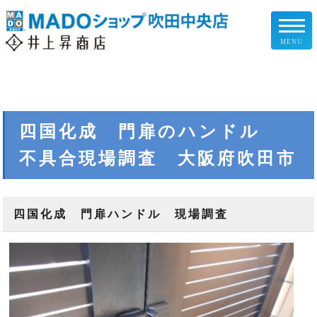
MENU
リフォームメニュー
お客様の声
四国化成 門扉のハンドル
不具合現場調査 大阪府吹田市
施工事例
リフォームの流れ
四国化成 門扉ハンドル 現場調査
企業情報
スタッフ紹介
スタッフブログ