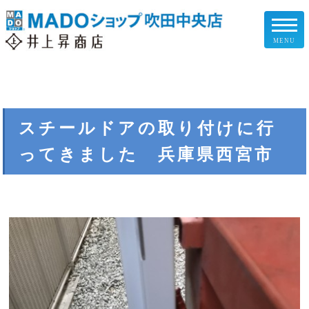
MENU
リフォームメニュー
お客様の声
スチールドアの取り付けに行
ってきました 兵庫県西宮市
施工事例
リフォームの流れ
企業情報
スタッフ紹介
スタッフブログ