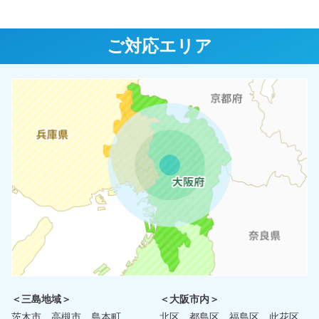
ご対応エリア
＜三島地域＞
＜大阪市内＞
茨木市、高槻市、島本町
北区、都島区、福島区、此花区