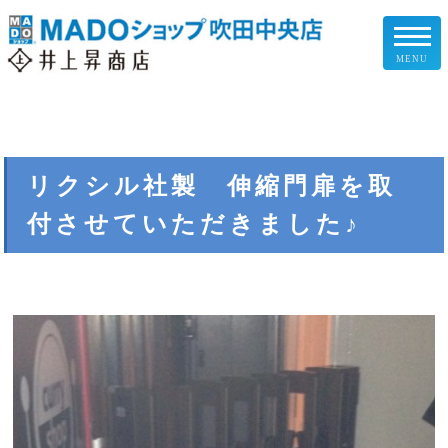
MENU
リフォームメニュー
お客様の声
リクシル社製 伸縮門扉を取
付させていただきました♪
施工事例
リフォームの流れ
企業情報
スタッフ紹介
スタッフブログ