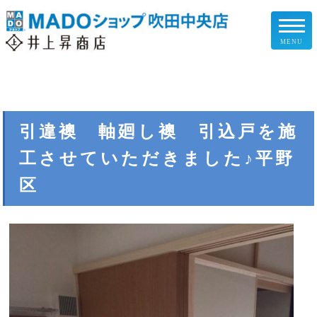
MENU
リフォームメニュー
お客様の声
引違襖 軸廻し襖 引込戸を施
工させていただきました♪平野
施工事例
区
リフォームの流れ
企業情報
スタッフ紹介
スタッフブログ