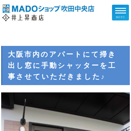
MENU
リフォームメニュー
お客様の声
大阪市内のアパートにて掃き
出し窓に手動シャッターを工
施工事例
事させていただきました♪
リフォームの流れ
企業情報
スタッフ紹介
スタッフブログ