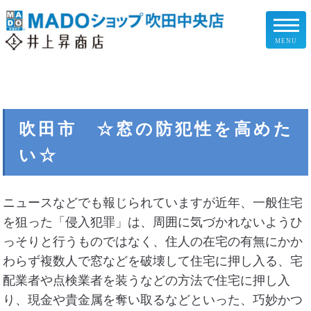
MENU
リフォームメニュー
お客様の声
吹田市 ☆窓の防犯性を高めた
い☆
施工事例
リフォームの流れ
ニュースなどでも報じられていますが近年、一般住宅
を狙った「侵入犯罪」は、周囲に気づかれないようひ
企業情報
っそりと行うものではなく、住人の在宅の有無にかか
わらず複数人で窓などを破壊して住宅に押し入る、宅
スタッフ紹介
配業者や点検業者を装うなどの方法で住宅に押し入
り、現金や貴金属を奪い取るなどといった、巧妙かつ
スタッフブログ