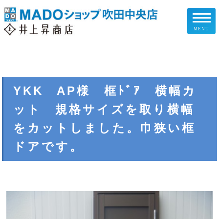
MENU
リフォームメニュー
お客様の声
YKK AP様 框ﾄﾞｱ 横幅カ
ット 規格サイズを取り横幅
施工事例
をカットしました。巾狭い框
リフォームの流れ
ドアです。
企業情報
スタッフ紹介
スタッフブログ