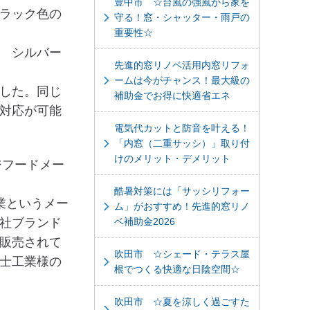
豊中市 ☆台風の強風から家を
ラック色の
守る！窓・シャッター・雨戸の
重要性☆
 シルバー
先進的窓リノベ活用内窓リフォ
ームは今がチャンス！最大級の
した。同じ
補助金でお得に快適省エネ
対応が可能
電気代カットと防音を叶える！
「内窓（二重サッシ）」取り付
けのメリット・デメリット
ジフードメー
酷暑対策には「サッシリフォー
業というメー
ム」がおすすめ！先進的窓リノ
社ブランド
ベ補助金2026
販売されて
吹田市 ☆シェード・テラス屋
士工業様の
根でつくる快適な日陰空間☆
吹田市 ☆夏を涼しく過ごすた