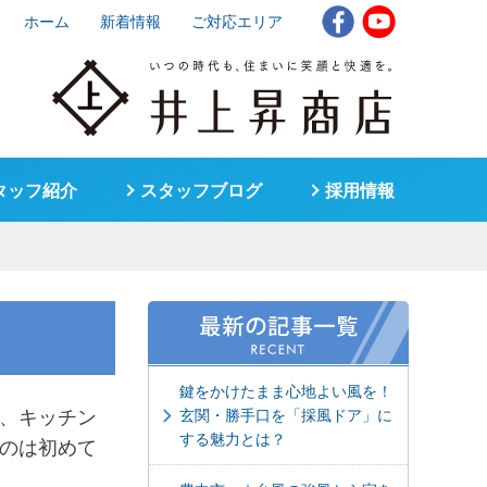
ホーム
新着情報
ご対応エリア
タッフ紹介
スタッフブログ
採用情報
鍵をかけたまま心地よい風を！
、キッチン
玄関・勝手口を「採風ドア」に
する魅力とは？
のは初めて