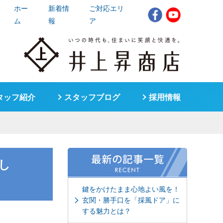
ホー
新着情
ご対応エリ
ム
報
ア
タッフ紹介
スタッフブログ
採用情報
し
鍵をかけたまま心地よい風を！
玄関・勝手口を「採風ドア」に
する魅力とは？