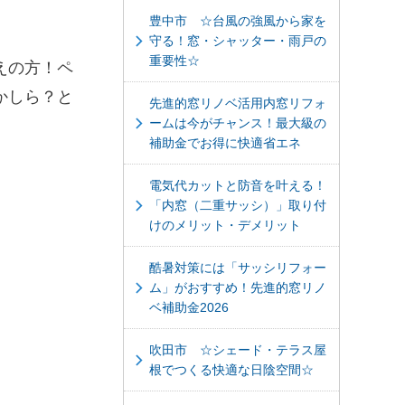
豊中市 ☆台風の強風から家を
守る！窓・シャッター・雨戸の
重要性☆
えの方！ペ
かしら？と
先進的窓リノベ活用内窓リフォ
ームは今がチャンス！最大級の
補助金でお得に快適省エネ
電気代カットと防音を叶える！
「内窓（二重サッシ）」取り付
けのメリット・デメリット
酷暑対策には「サッシリフォー
ム」がおすすめ！先進的窓リノ
ベ補助金2026
吹田市 ☆シェード・テラス屋
根でつくる快適な日陰空間☆