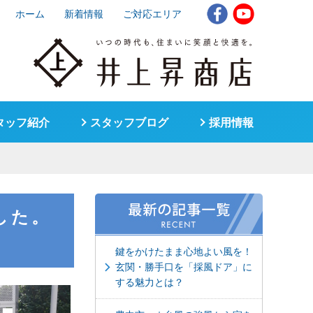
ホーム
新着情報
ご対応エリア
タッフ紹介
スタッフブログ
採用情報
した。
鍵をかけたまま心地よい風を！
玄関・勝手口を「採風ドア」に
する魅力とは？