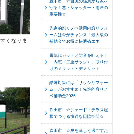
豊中市 ☆台風の強風から家を
守る！窓・シャッター・雨戸の
重要性☆
先進的窓リノベ活用内窓リフォ
ームは今がチャンス！最大級の
やすくなりま
補助金でお得に快適省エネ
電気代カットと防音を叶える！
「内窓（二重サッシ）」取り付
けのメリット・デメリット
酷暑対策には「サッシリフォー
ム」がおすすめ！先進的窓リノ
ベ補助金2026
吹田市 ☆シェード・テラス屋
根でつくる快適な日陰空間☆
吹田市 ☆夏を涼しく過ごすた