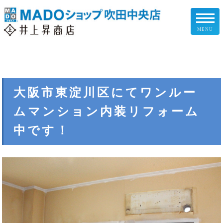
MENU
リフォームメニュー
お客様の声
大阪市東淀川区にてワンルー
ムマンション内装リフォーム
施工事例
中です！
リフォームの流れ
企業情報
スタッフ紹介
スタッフブログ