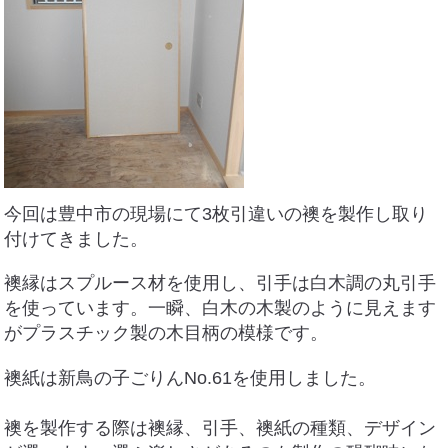
住まいのお悩み解決策
お問い合わせ
よくある質問
プライバシーポリシー
今回は豊中市の現場にて3枚引違いの襖を製作し取り
付けてきました。
採用情報
襖縁はスプルース材を使用し、引手は白木調の丸引手
サイトマップ
を使っています。一瞬、白木の木製のように見えます
がプラスチック製の木目柄の模様です。
襖紙は新鳥の子ごりんNo.61を使用しました。
襖を製作する際は襖縁、引手、襖紙の種類、デザイン