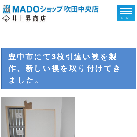
MENU
リフォームメニュー
お客様の声
豊中市にて3枚引違い襖を製
作、新しい襖を取り付けてき
施工事例
ました。
リフォームの流れ
企業情報
スタッフ紹介
スタッフブログ